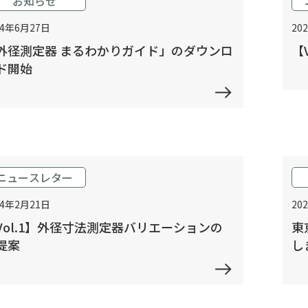
お知らせ
24年6月27日
20
外径測定器 まるわかりガイド」のダウンロ
【
ド開始
ニュースレター
24年2月21日
20
Vol.1】外径寸法測定器バリエーションの
東
提案
し