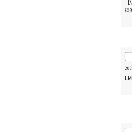
【
提
20
L