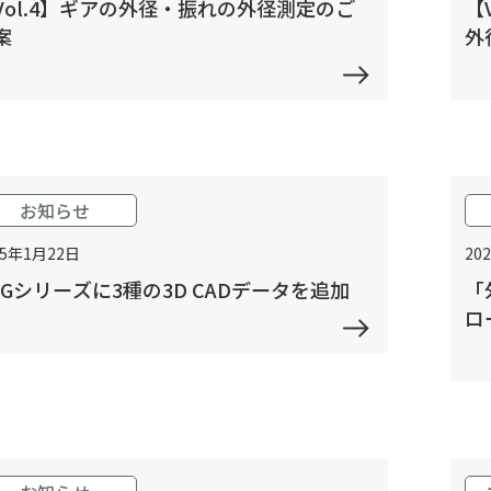
Vol.4】ギアの外径・振れの外径測定のご
【
案
外
お知らせ
25年1月22日
20
MGシリーズに3種の3D CADデータを追加
「
ロ