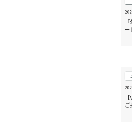
20
「
ー
20
【
ご